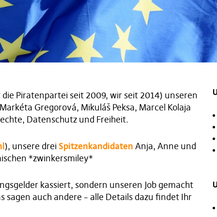
U
die Piratenpartei seit 2009, wir seit 2014) unseren
, Markéta Gregorová, Mikuláš Peksa, Marcel Kolaja
echte, Datenschutz und Freiheit.
hl
), unsere drei
Spitzenkandidaten
Anja, Anne und
mischen *zwinkersmiley*
zungsgelder kassiert, sondern unseren Job gemacht
U
as sagen auch andere – alle Details dazu findet Ihr