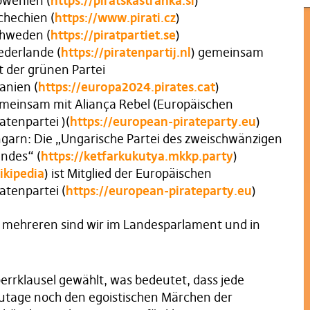
owenien (
https://piratskastranka.si
)
chechien (
https://www.pirati.cz
)
hweden (
https://piratpartiet.se
)
ederlande (
https://piratenpartij.nl
) gemeinsam
t der grünen Partei
anien (
https://europa2024.pirates.cat
)
meinsam mit Aliança Rebel (Europäischen
ratenpartei )(
https://european-pirateparty.eu
)
garn: Die „Ungarische Partei des zweischwänzigen
ndes“ (
https://ketfarkukutya.mkkp.party
)
ikipedia
) ist Mitglied der Europäischen
ratenpartei (
https://european-pirateparty.eu
)
in mehreren sind wir im Landesparlament und in
errklausel gewählt, was bedeutet, dass jede
zutage noch den egoistischen Märchen der