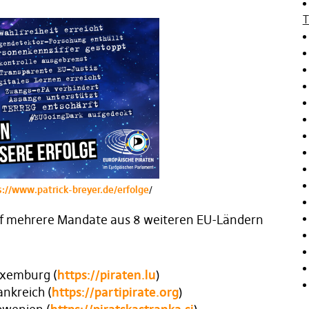
T
s://www.patrick-breyer.de/erfolge
/
uf mehrere Mandate aus 8 weiteren EU-Ländern
xemburg (
https://piraten.lu
)
ankreich (
https://partipirate.org
)